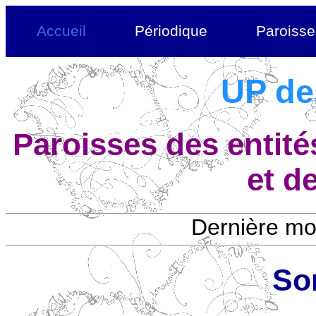
Accueil
Périodique
Paroisse
UP de
Paroisses des entité
et d
Dernière mod
So