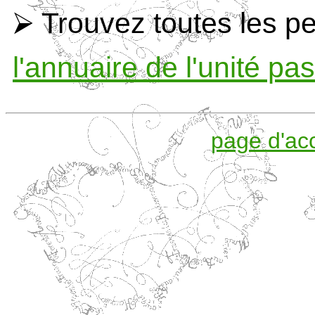
⮚ Trouvez toutes les p
l'annuaire de l'unité pas
page d'acc